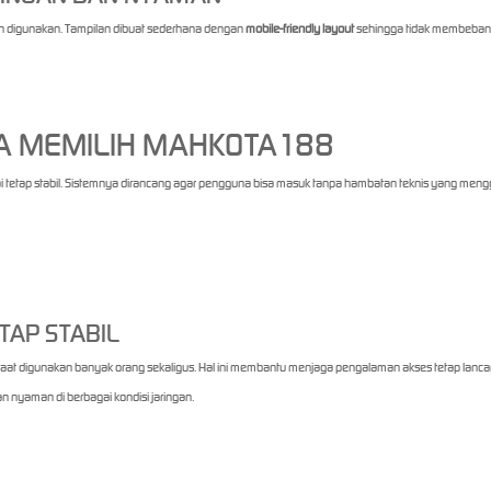
n digunakan. Tampilan dibuat sederhana dengan
mobile-friendly layout
sehingga tidak membebani 
A MEMILIH MAHKOTA188
i tetap stabil. Sistemnya dirancang agar pengguna bisa masuk tanpa hambatan teknis yang me
TAP STABIL
at digunakan banyak orang sekaligus. Hal ini membantu menjaga pengalaman akses tetap lancar
 nyaman di berbagai kondisi jaringan.