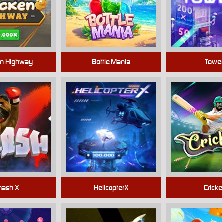
en Highway
Bottle Mania
Towe
mash X
HelicopterX
Crick