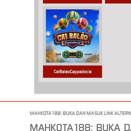
CaiBalaoCappadocia
MAHKOTA188: BUKA DAN MASUK LINK ALTERNA
MAHKOTA188: BUKA DA