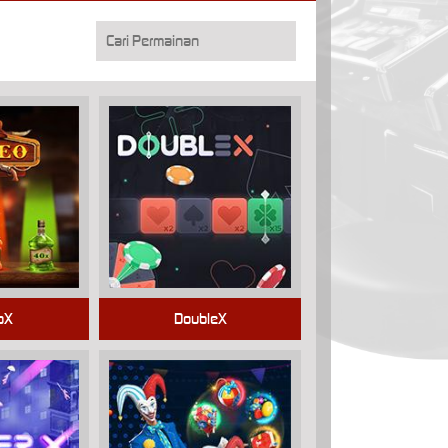
oX
DoubleX