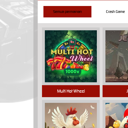
Semua permainan
Crash Game
Multi Hot Wheel