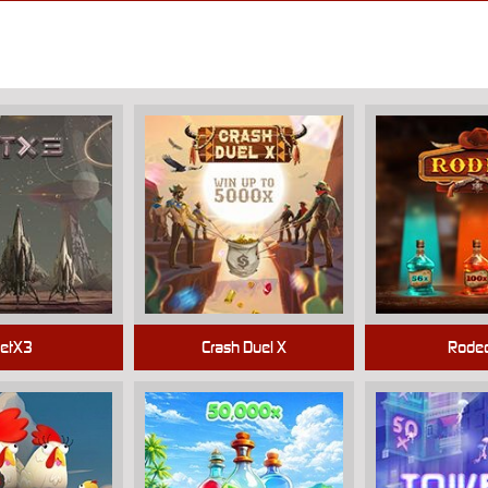
JetX3
Crash Duel X
Rode