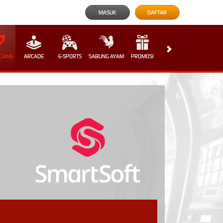
MASUK
DAFTAR
 GAME
ARCADE
E-SPORTS
SABUNG AYAM
PROMOSI