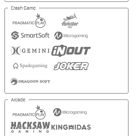
Crash Game
Arcade