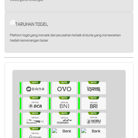
TARUHAN TOGEL
Platform togel yang menarik dari perusahan terbaik di dunia yang menawarkan
hadiah kemenangan besar