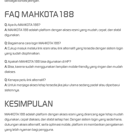
berbagai kondisi jaringan.
FAQ MAHKOTA188
Q:
Apa itu MAHKOTA188?
A:
MAHKOTA188 adalah platform dengan akses resmi yang mudah, cepat, dan stabil
digunakan.
Q:
Bagaimana cara login MAHKOTA188?
A:
Cukup masuk melalui link resmi atau link alternatif yang tersedia dengan sistem login
yang sudah dioptimalkan.
Q:
Apakah MAHKOTA188 bisa digunakan di HP?
A:
Bisa, karena sudah menggunakan tampilan mobile-friendly yang ringan dan mudah
diakses.
Q:
Kenapa perlu link alternatif?
A:
Untuk menjaga akses tetap tersedia jika jalur utama sedang padat atau diperbarui
sistemnya.
KESIMPULAN
MAHKOTA188 adalah platform dengan akses resmi yang dirancang agar tetap mudah
digunakan, cepat diakses, dan stabil setiap hari. Dengan sistem login yang sederhana,
dukungan akses alternatif, serta optimasi mobile, platform ini memberikan pengalaman
yang lebih nyaman bagi pengguna.