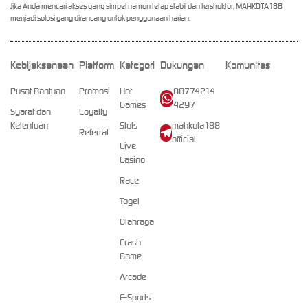
Jika Anda mencari akses yang simpel namun tetap stabil dan terstruktur, MAHKOTA188
menjadi solusi yang dirancang untuk penggunaan harian.
Kebijaksanaan
Platform
Kategori
Dukungan
Komunitas
Pusat Bantuan
Promosi
Hot
08774214
Games
4297
Syarat dan
Loyalty
Ketentuan
Slots
mahkota188
Referral
official
Live
Casino
Race
Togel
Olahraga
Crash
Game
Arcade
E-Sports