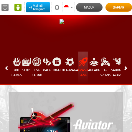
Main di
MASUK
DAFTAR
Telegram
HOT
SLOTS
LIVE
RACE
TOGEL
OLAHRAGA
CRASH
ARCADE
E-
SABUNG
PROM
GAMES
CASINO
GAME
SPORTS
AYAM