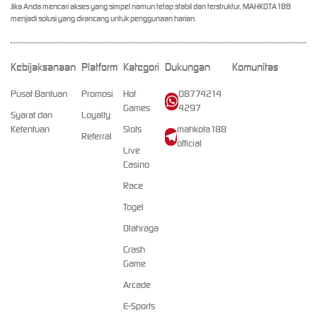
Jika Anda mencari akses yang simpel namun tetap stabil dan terstruktur, MAHKOTA188
menjadi solusi yang dirancang untuk penggunaan harian.
Kebijaksanaan
Platform
Kategori
Dukungan
Komunitas
Pusat Bantuan
Promosi
Hot
08774214
Games
4297
Syarat dan
Loyalty
Ketentuan
Slots
mahkota188
Referral
official
Live
Casino
Race
Togel
Olahraga
Crash
Game
Arcade
E-Sports