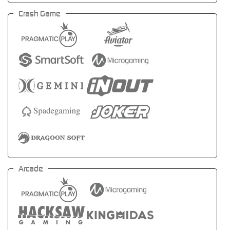
Crash Game
Arcade