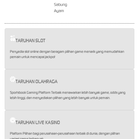
Sabung
Ayam
TARUHAN SLOT
Penyedia slot online dengan beragam pilihan game menarik yang memudahkan
pemain untuk mencapai jackpot
TARUHAN OLAHRAGA
Sportsbook Gaming Platform Terbaik menawarkan lebih banyak game, odds yang
lebih tinggi, dan menyediakan pilihan yang lebih banyak untuk pemain.
TARUHAN LIVE KASINO
Platform Pilihan bagi perusahaan-perusahaan terbaik di dunia, dengan pilihan
variasi game terbanyak