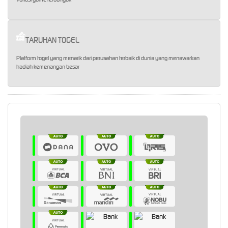
TARUHAN TOGEL
Platform togel yang menarik dari perusahan terbaik di dunia yang menawarkan
hadiah kemenangan besar