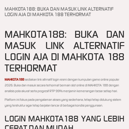
MAHKOTA188: BUKA DAN MASUK LINK ALTERNATIF
LOGIN AJA DI MAHKOTA 188 TERHORMAT
MAHKOTA188: BUKA DAN
MASUK LINK ALTERNATIF
LOGIN AJA DI MAHKOTA 188
TERHORMAT
MAHKOTA188
sediakan link altrnatif login resmi dengan kumpulan game online populer
2026. Buka dan masuk secara terhormat bermain slot online di MAHKOTA 188 dengan
analisis pola akurat serta progresif RTP 99% menjamin kemenangan besar setiap hari.
Platform ini fokus pada pengalaman akses yang sederhana, tetapi tetap didukung sistem
yang terstruktur agar tetap berjalan lancar di berbagai kondisi penggunaan.
LOGIN MAHKOTA188 YANG LEBIH
CEPAT DAN MUDAH