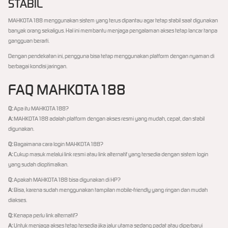
STABIL
MAHKOTA188 menggunakan sistem yang terus dipantau agar tetap stabil saat digunakan
banyak orang sekaligus. Hal ini membantu menjaga pengalaman akses tetap lancar tanpa
gangguan berarti.
Dengan pendekatan ini, pengguna bisa tetap menggunakan platform dengan nyaman di
berbagai kondisi jaringan.
FAQ MAHKOTA188
Q:
Apa itu MAHKOTA188?
A:
MAHKOTA188 adalah platform dengan akses resmi yang mudah, cepat, dan stabil
digunakan.
Q:
Bagaimana cara login MAHKOTA188?
A:
Cukup masuk melalui link resmi atau link alternatif yang tersedia dengan sistem login
yang sudah dioptimalkan.
Q:
Apakah MAHKOTA188 bisa digunakan di HP?
A:
Bisa, karena sudah menggunakan tampilan mobile-friendly yang ringan dan mudah
diakses.
Q:
Kenapa perlu link alternatif?
A:
Untuk menjaga akses tetap tersedia jika jalur utama sedang padat atau diperbarui