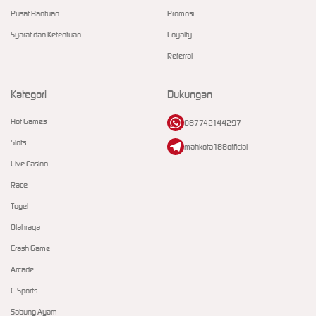
Pusat Bantuan
Promosi
Syarat dan Ketentuan
Loyalty
Referral
Kategori
Dukungan
Hot Games
087742144297
Slots
mahkota188official
Live Casino
Race
Togel
Olahraga
Crash Game
Arcade
E-Sports
Sabung Ayam