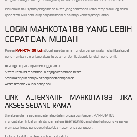
Platform ini fokus pada pengalaman akses yang sederhana, tetapi tetap didukung sistem
yang terstruktur agar tetap berjalan lancar di berbagai kondisi penggunaan.
LOGIN MAHKOTA188 YANG LEBIH
CEPAT DAN MUDAH
Proses
MAHKOTA188 login
dibuat sesederhana mungkin dengan sistem
otentikasi cepat
yang membantu menjaga akses tetap aman dan tidak perlu langkah yang rumit.
Bisa login cepat tanpa menunggu lama
Sistem verifikasi membantu menjaga keamanan akses
Stabil meskipun banyak pengguna sedang online
Akses tersedia 24 jam setiap hari
LINK ALTERNATIF MAHKOTA188 JIKA
AKSES SEDANG RAMAI
Jika akses utama sedang padat atau dalam proses pembaruan, MAHKOTA188
menyediakan link alternatif dengan sistem
smart routing
yang tetap terhubung ke server
utama, sehingga pengguna tetap bisa masuk tanpa gangguan.
Link selalu aktif dan diperbarui secara berkala