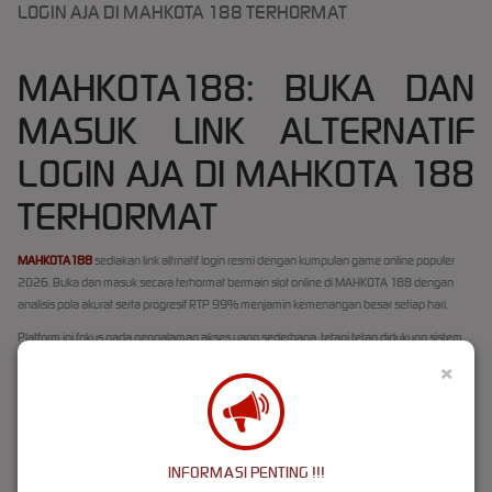
LOGIN AJA DI MAHKOTA 188 TERHORMAT
MAHKOTA188: BUKA DAN
MASUK LINK ALTERNATIF
LOGIN AJA DI MAHKOTA 188
TERHORMAT
MAHKOTA188
sediakan link altrnatif login resmi dengan kumpulan game online populer
2026. Buka dan masuk secara terhormat bermain slot online di MAHKOTA 188 dengan
analisis pola akurat serta progresif RTP 99% menjamin kemenangan besar setiap hari.
Platform ini fokus pada pengalaman akses yang sederhana, tetapi tetap didukung sistem
yang terstruktur agar tetap berjalan lancar di berbagai kondisi penggunaan.
×
LOGIN MAHKOTA188 YANG LEBIH
CEPAT DAN MUDAH
INFORMASI PENTING !!!
Proses
MAHKOTA188 login
dibuat sesederhana mungkin dengan sistem
otentikasi cepat