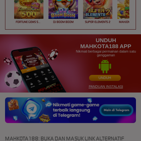
FORTUNE GEMS 500
DJ BOOM BOOM
SUPER ELEMENTS 2
UNDUH
MAHKOTA188 APP
Nikmati berbagai permainan dalam satu
genggaman
UNDUH
PANDUAN INSTALASI
MAHKOTA188: BUKA DAN MASUK LINK ALTERNATIF