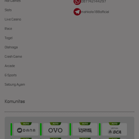
Hot Games
087742144297
Slots
mahkota188official
Live Casino
Race
Togel
Olahraga
Crash Game
Arcade
E-Sports
Sabung Ayam
Komunitas